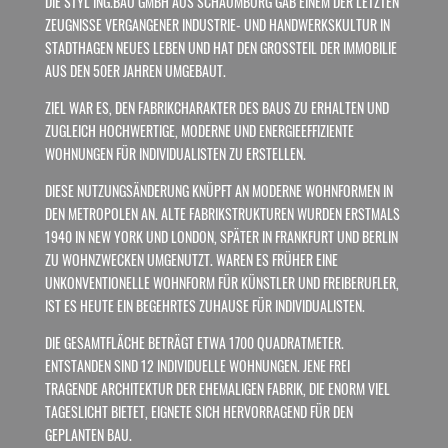
DIE STYL ING.BAU GMBH AUS SCHAUMBURG GAB EINEM DER LETZTEN
ZEUGNISSE VERGANGENER INDUSTRIE- UND HANDWERKSKULTUR IN
STADTHAGEN NEUES LEBEN UND HAT DEN GROSSTEIL DER IMMOBILIE A
US DEN 50ER JAHREN UMGEBAUT.
ZIEL WAR ES, DEN FABRIKCHARAKTER DES BAUS ZU ERHALTEN UND
ZUGLEICH HOCHWERTIGE, MODERNE UND ENERGIEEFFIZIENTE
WOHNUNGEN FÜR INDIVIDUALISTEN ZU ERSTELLEN.
DIESE NUTZUNGSÄNDERUNG KNÜPFT AN MODERNE WOHNFORMEN IN
DEN METROPOLEN AN. ALTE FABRIKSTRUKTUREN WURDEN ERSTMALS
1940 IN NEW YORK UND LONDON, SPÄTER IN FRANKFURT UND BERLIN
ZU WOHNZWECKEN UMGENUTZT. WAREN ES FRÜHER EINE
UNKONVENTIONELLE WOHNFORM FÜR KÜNSTLER UND FREIBERUFLER,
IST ES HEUTE EIN BEGEHRTES ZUHAUSE FÜR INDIVIDUALISTEN.
DIE GESAMTFLÄCHE BETRÄGT ETWA 1700 QUADRATMETER.
ENTSTANDEN SIND 12 INDIVIDUELLE WOHNUNGEN. JENE FREI
TRAGENDE ARCHITEKTUR DER EHEMALIGEN FABRIK, DIE ENORM VIEL
TAGESLICHT BIETET, EIGNETE SICH HERVORRAGEND FÜR DEN
GEPLANTEN BAU.