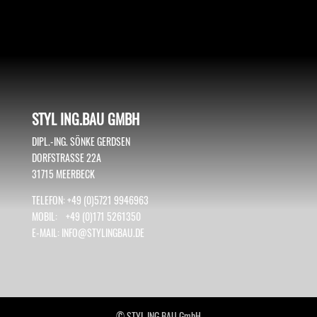
STYL ING.BAU GMBH
DIPL.-ING. SÖNKE GERDSEN
DORFSTRASSE 22A
31715 MEERBECK
TELEFON: +49 (0)5721 9946963
MOBIL: +49 (0)171 5261350
E-MAIL:
INFO@STYLINGBAU.DE
© STYL ING.BAU GmbH