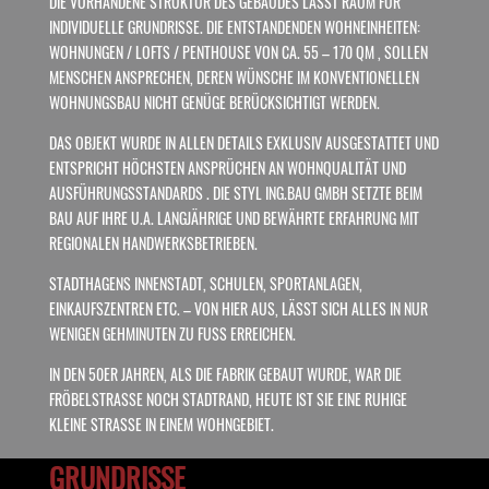
DIE VORHANDENE STRUKTUR DES GEBÄUDES LÄSST RAUM FÜR
INDIVIDUELLE GRUNDRISSE. DIE ENTSTANDENDEN WOHNEINHEITEN:
WOHNUNGEN / LOFTS / PENTHOUSE VON CA. 55 – 170 QM , SOLLEN
MENSCHEN ANSPRECHEN, DEREN WÜNSCHE IM KONVENTIONELLEN
WOHNUNGSBAU NICHT GENÜGE BERÜCKSICHTIGT WERDEN.
DAS OBJEKT WURDE IN ALLEN DETAILS EXKLUSIV AUSGESTATTET UND
ENTSPRICHT HÖCHSTEN ANSPRÜCHEN AN WOHNQUALITÄT UND
AUSFÜHRUNGSSTANDARDS . DIE STYL ING.BAU GMBH SETZTE BEIM
BAU AUF IHRE U.A. LANGJÄHRIGE UND BEWÄHRTE ERFAHRUNG MIT
REGIONALEN HANDWERKSBETRIEBEN.
STADTHAGENS INNENSTADT, SCHULEN, SPORTANLAGEN,
EINKAUFSZENTREN ETC. – VON HIER AUS, LÄSST SICH ALLES IN NUR
WENIGEN GEHMINUTEN ZU FUSS ERREICHEN.
IN DEN 50ER JAHREN, ALS DIE FABRIK GEBAUT WURDE, WAR DIE
FRÖBELSTRASSE NOCH STADTRAND, HEUTE IST SIE EINE RUHIGE K
LEINE STRASSE IN EINEM WOHNGEBIET.
GRUNDRISSE