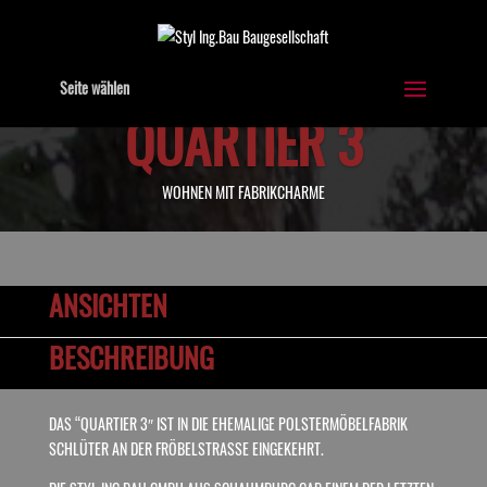
Seite wählen
QUARTIER 3
WOHNEN MIT FABRIKCHARME
ANSICHTEN
BESCHREIBUNG
DAS “QUARTIER 3″ IST IN DIE EHEMALIGE POLSTERMÖBELFABRIK
SCHLÜTER AN DER FRÖBELSTRASSE EINGEKEHRT.