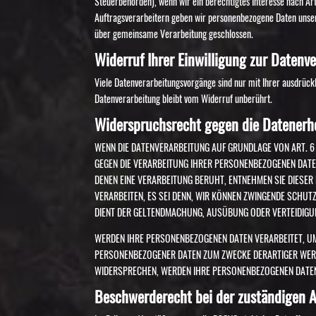
Steuerbehörden), wenn wir ein berechtigtes Interesse nach Art
Auftragsverarbeitern geben wir personenbezogene Daten unser
über gemeinsame Verarbeitung geschlossen.
Widerruf Ihrer Einwilligung zur Datenv
Viele Datenverarbeitungsvorgänge sind nur mit Ihrer ausdrückli
Datenverarbeitung bleibt vom Widerruf unberührt.
Widerspruchsrecht gegen die Datenerh
WENN DIE DATENVERARBEITUNG AUF GRUNDLAGE VON ART. 6 A
GEGEN DIE VERARBEITUNG IHRER PERSONENBEZOGENEN DATEN
DENEN EINE VERARBEITUNG BERUHT, ENTNEHMEN SIE DIESE
VERARBEITEN, ES SEI DENN, WIR KÖNNEN ZWINGENDE SCHUT
DIENT DER GELTENDMACHUNG, AUSÜBUNG ODER VERTEIDIGU
WERDEN IHRE PERSONENBEZOGENEN DATEN VERARBEITET, UM 
PERSONENBEZOGENER DATEN ZUM ZWECKE DERARTIGER WERBU
WIDERSPRECHEN, WERDEN IHRE PERSONENBEZOGENEN DATEN
Beschwerde­recht bei der zuständigen A