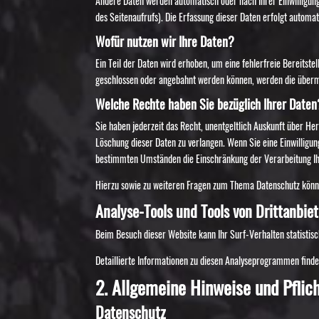
Andere Daten werden automatisch oder nach Ihrer Einwilligung
des Seitenaufrufs). Die Erfassung dieser Daten erfolgt automat
Wofür nutzen wir Ihre Daten?
Ein Teil der Daten wird erhoben, um eine fehlerfreie Bereitst
geschlossen oder angebahnt werden können, werden die übermi
Welche Rechte haben Sie bezüglich Ihrer Daten
Sie haben jederzeit das Recht, unentgeltlich Auskunft über H
Löschung dieser Daten zu verlangen. Wenn Sie eine Einwilligun
bestimmten Umständen die Einschränkung der Verarbeitung Ihr
Hierzu sowie zu weiteren Fragen zum Thema Datenschutz könne
Analyse-Tools und Tools von Dritt­anbie
Beim Besuch dieser Website kann Ihr Surf-Verhalten statisti
Detaillierte Informationen zu diesen Analyseprogrammen finde
2. Allgemeine Hinweise und Pflich
Datenschutz