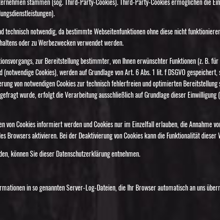
unternehmen stammen (sog. Third-Party-Cookies). Third-Party-Cookies ermöglichen die E
lungsdienstleistungen).
nd technisch notwendig, da bestimmte Webseitenfunktionen ohne diese nicht funktionieren
rhaltens oder zu Werbezwecken verwendet werden.
onsvorgangs, zur Bereitstellung bestimmter, von Ihnen erwünschter Funktionen (z. B. fü
d (notwendige Cookies), werden auf Grundlage von Art. 6 Abs. 1 lit. f DSGVO gespeichert
erung von notwendigen Cookies zur technisch fehlerfreien und optimierten Bereitstellung 
ragt wurde, erfolgt die Verarbeitung ausschließlich auf Grundlage dieser Einwilligung (A
zen von Cookies informiert werden und Cookies nur im Einzelfall erlauben, die Annahme vo
 Browsers aktivieren. Bei der Deaktivierung von Cookies kann die Funktionalität dieser 
rden, können Sie dieser Datenschutzerklärung entnehmen.
rmationen in so genannten Server-Log-Dateien, die Ihr Browser automatisch an uns übermi