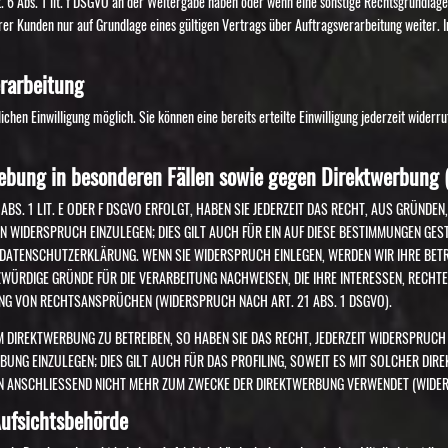
. 6 Abs. 1 lit. f DSGVO an der Weitergabe haben oder wenn eine sonstige Rechtsgrundlage
er Kunden nur auf Grundlage eines gültigen Vertrags über Auftragsverarbeitung weiter. 
erarbeitung
chen Einwilligung möglich. Sie können eine bereits erteilte Einwilligung jederzeit wider
ebung in besonderen Fällen sowie gegen Direktwerbung 
BS. 1 LIT. E ODER F DSGVO ERFOLGT, HABEN SIE JEDERZEIT DAS RECHT, AUS GRÜNDEN
 WIDERSPRUCH EINZULEGEN; DIES GILT AUCH FÜR EIN AUF DIESE BESTIMMUNGEN GEST
R DATENSCHUTZERKLÄRUNG. WENN SIE WIDERSPRUCH EINLEGEN, WERDEN WIR IHRE BE
ZWÜRDIGE GRÜNDE FÜR DIE VERARBEITUNG NACHWEISEN, DIE IHRE INTERESSEN, RECHT
NG VON RECHTSANSPRÜCHEN (WIDERSPRUCH NACH ART. 21 ABS. 1 DSGVO).
DIREKTWERBUNG ZU BETREIBEN, SO HABEN SIE DAS RECHT, JEDERZEIT WIDERSPRUCH 
NG EINZULEGEN; DIES GILT AUCH FÜR DAS PROFILING, SOWEIT ES MIT SOLCHER DIRE
 ANSCHLIESSEND NICHT MEHR ZUM ZWECKE DER DIREKTWERBUNG VERWENDET (WIDERS
ufsichts­behörde