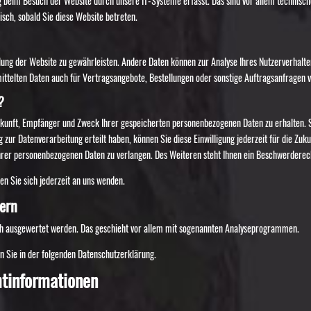
 beim Besuch der Website durch unsere IT-Systeme erfasst. Das sind vor allem technische
isch, sobald Sie diese Website betreten.
ellung der Website zu gewährleisten. Andere Daten können zur Analyse Ihres Nutzerverhal
ttelten Daten auch für Vertragsangebote, Bestellungen oder sonstige Auftragsanfragen v
?
erkunft, Empfänger und Zweck Ihrer gespeicherten personenbezogenen Daten zu erhalten. 
g zur Datenverarbeitung erteilt haben, können Sie diese Einwilligung jederzeit für die Zu
er personenbezogenen Daten zu verlangen. Des Weiteren steht Ihnen ein Beschwerderecht
n Sie sich jederzeit an uns wenden.
tern
sch ausgewertet werden. Das geschieht vor allem mit sogenannten Analyseprogrammen.
n Sie in der folgenden Datenschutzerklärung.
t­informationen