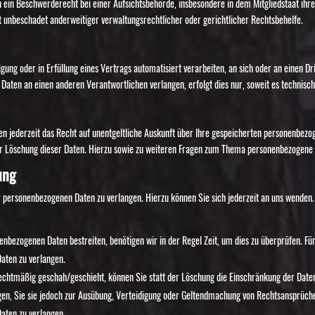
ein Beschwerderecht bei einer Aufsichtsbehörde, insbesondere in dem Mitgliedstaat ihres
unbeschadet anderweitiger verwaltungsrechtlicher oder gerichtlicher Rechtsbehelfe.
ligung oder in Erfüllung eines Vertrags automatisiert verarbeiten, an sich oder an einen
 Daten an einen anderen Verantwortlichen verlangen, erfolgt dies nur, soweit es technisc
n jederzeit das Recht auf unentgeltliche Auskunft über Ihre gespeicherten personenbez
er Löschung dieser Daten. Hierzu sowie zu weiteren Fragen zum Thema personenbezogene 
ung
r personenbezogenen Daten zu verlangen. Hierzu können Sie sich jederzeit an uns wenden.
enbezogenen Daten bestreiten, benötigen wir in der Regel Zeit, um dies zu überprüfen. Fü
aten zu verlangen.
chtmäßig geschah/geschieht, können Sie statt der Löschung die Einschränkung der Date
n, Sie sie jedoch zur Ausübung, Verteidigung oder Geltendmachung von Rechtsansprüchen
aten zu verlangen.