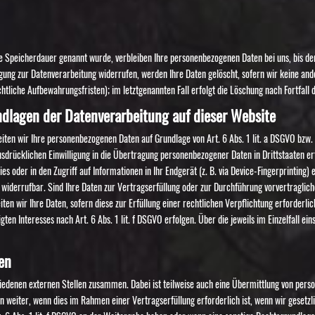
e Speicherdauer genannt wurde, verbleiben Ihre personenbezogenen Daten bei uns, bis der
gung zur Datenverarbeitung widerrufen, werden Ihre Daten gelöscht, sofern wir keine ande
tliche Aufbewahrungsfristen); im letztgenannten Fall erfolgt die Löschung nach Fortfall 
dlagen der Datenverarbeitung auf dieser Website
beiten wir Ihre personenbezogenen Daten auf Grundlage von Art. 6 Abs. 1 lit. a DSGVO bzw.
usdrücklichen Einwilligung in die Übertragung personenbezogener Daten in Drittstaaten e
es oder in den Zugriff auf Informationen in Ihr Endgerät (z. B. via Device-Fingerprinting) 
it widerrufbar. Sind Ihre Daten zur Vertragserfüllung oder zur Durchführung vorvertragli
ten wir Ihre Daten, sofern diese zur Erfüllung einer rechtlichen Verpflichtung erforderlich
en Interesses nach Art. 6 Abs. 1 lit. f DSGVO erfolgen. Über die jeweils im Einzelfall e
en
iedenen externen Stellen zusammen. Dabei ist teilweise auch eine Übermittlung von perso
weiter, wenn dies im Rahmen einer Vertragserfüllung erforderlich ist, wenn wir gesetzlic