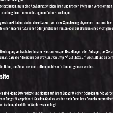
gelegt haben, muss eine Abwägung zwischen Ihren und unseren Interessen vorgenommen w
rarbeitung Ihrer personenbezogenen Daten zu verlangen.
geschränkt haben, dürfen diese Daten – von ihrer Speicherung abgesehen – nur mit Ihre
 einer anderen natürlichen oder juristischen Person oder aus Gründen eines wichtigen ö
bertragung vertraulicher Inhalte, wie zum Beispiel Bestellungen oder Anfragen, die Sie a
daran, dass die Adresszeile des Browsers von „http://“ auf „https://“ wechselt und an de
ie Daten, die Sie an uns übermitteln, nicht von Dritten mitgelesen werden.
site
es sind kleine Datenpakete und richten auf Ihrem Endgerät keinen Schaden an. Sie werd
hrem Endgerät gespeichert. Session-Cookies werden nach Ende Ihres Besuchs automatisch
che Löschung durch Ihren Webbrowser erfolgt.