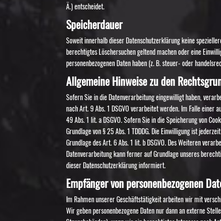
Ä.) entscheidet.
Speicherdauer
Soweit innerhalb dieser Datenschutzerklärung keine spezieller
berechtigtes Löschersuchen geltend machen oder eine Einwilli
personenbezogenen Daten haben (z. B. steuer- oder handelsrech
Allgemeine Hinweise zu den Rechtsgrun
Sofern Sie in die Datenverarbeitung eingewilligt haben, verar
nach Art. 9 Abs. 1 DSGVO verarbeitet werden. Im Falle einer a
49 Abs. 1 lit. a DSGVO. Sofern Sie in die Speicherung von Cooki
Grundlage von § 25 Abs. 1 TDDDG. Die Einwilligung ist jederze
Grundlage des Art. 6 Abs. 1 lit. b DSGVO. Des Weiteren verarbei
Datenverarbeitung kann ferner auf Grundlage unseres berechtigt
dieser Datenschutzerklärung informiert.
Empfänger von personenbezogenen Dat
Im Rahmen unserer Geschäftstätigkeit arbeiten wir mit versch
Wir geben personenbezogene Daten nur dann an externe Stellen 