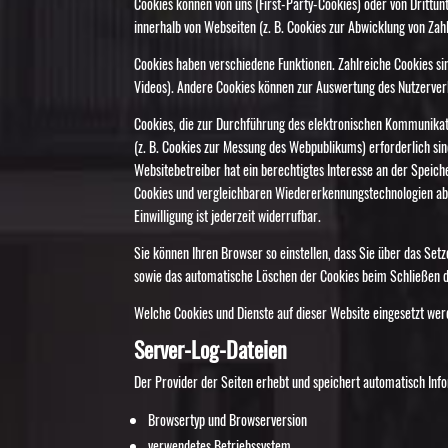
Cookies können von uns (First-Party-Cookies) oder von Dritt
innerhalb von Webseiten (z. B. Cookies zur Abwicklung von Zah
Cookies haben verschiedene Funktionen. Zahlreiche Cookies si
Videos). Andere Cookies können zur Auswertung des Nutzerve
Cookies, die zur Durchführung des elektronischen Kommunikati
(z. B. Cookies zur Messung des Webpublikums) erforderlich sin
Websitebetreiber hat ein berechtigtes Interesse an der Speich
Cookies und vergleichbaren Wiedererkennungstechnologien abgef
Einwilligung ist jederzeit widerrufbar.
Sie können Ihren Browser so einstellen, dass Sie über das Set
sowie das automatische Löschen der Cookies beim Schließen des
Welche Cookies und Dienste auf dieser Website eingesetzt we
Server-Log-Dateien
Der Provider der Seiten erhebt und speichert automatisch Info
Browsertyp und Browserversion
verwendetes Betriebssystem